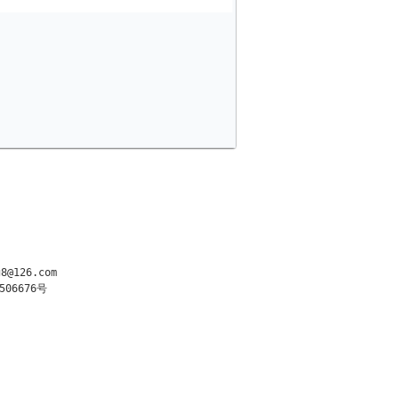
@126.com

506676号