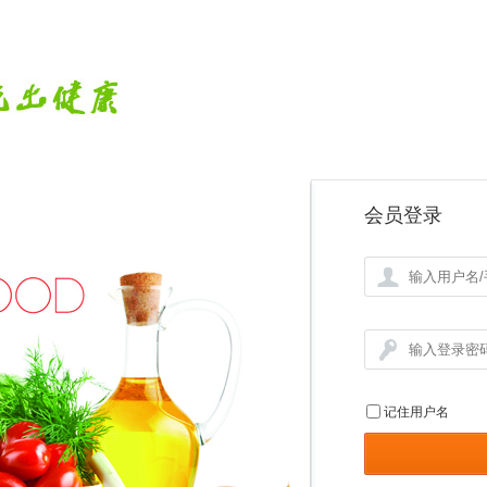
让
图
片
垂
直
居
中
会员登录
记住用户名