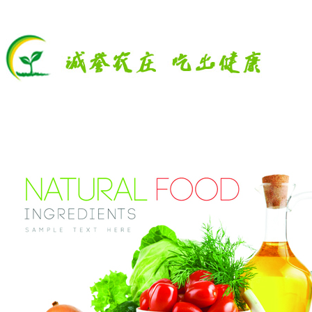
让
图
片
垂
直
居
中